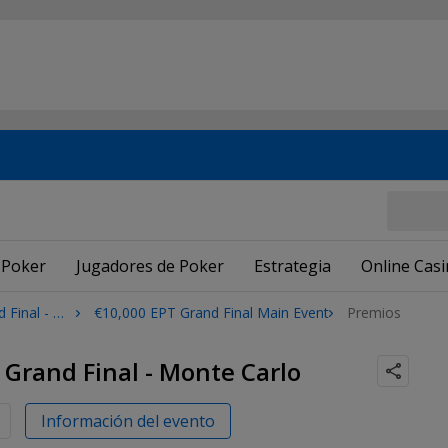
 Poker
Jugadores de Poker
Estrategia
Online Cas
Monte Carlo
€10,000 EPT Grand Final Main Event
Premios
Grand Final - Monte Carlo
Información del evento