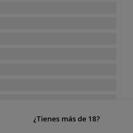
¿Tienes más de 18?