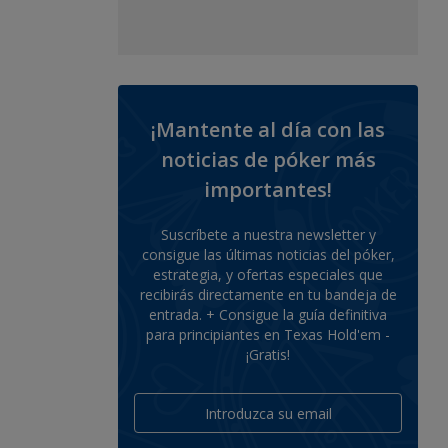
¡Mantente al día con las
noticias de póker más
importantes!
Suscríbete a nuestra newsletter y
consigue las últimas noticias del póker,
estrategia, y ofertas especiales que
recibirás directamente en tu bandeja de
entrada. + Consigue la guía definitiva
para principiantes en Texas Hold'em -
¡Gratis!