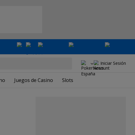
Iniciar Sesión
ino
Juegos de Casino
Slots