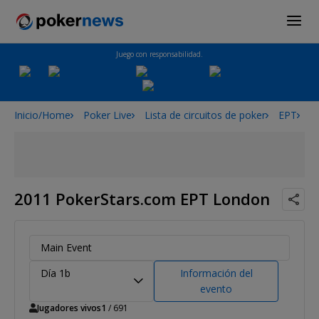
Juego con responsabilidad.
Inicio/Home
Poker Live
Lista de circuitos de poker
EPT
2
2011 PokerStars.com EPT London
Main Event
Día 1b
Información del
evento
Jugadores vivos
1
/ 691