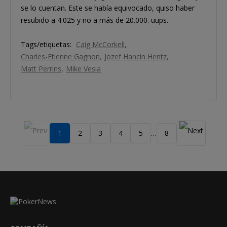
se lo cuentan. Este se había equivocado, quiso haber
resubido a 4.025 y no a más de 20.000. uups.
Tags/etiquetas:
Caig McCorkell
Charles-Etienne Gagnon
Jozef Hancin Hentz
Matt Perrins
Mike Vesia
1
2
3
4
5
8
…