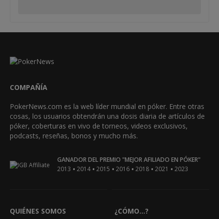
COMPAÑÍA
PokerNews.com es la web líder mundial en póker. Entre otras
cosas, los usuarios obtendrán una dosis diaria de artículos de
póker, coberturas en vivo de torneos, videos exclusivos,
podcasts, reseñas, bonos y mucho más.
GANADOR DEL PREMIO "MEJOR AFILIADO EN PÓKER"
•
•
•
•
•
•
2013
2014
2015
2016
2018
2021
2023
QUIÉNES SOMOS
¿CÓMO...?