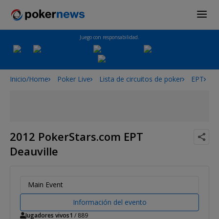
Juego con responsabilidad.
Inicio/Home
Poker Live
Lista de circuitos de poker
EPT
2
2012 PokerStars.com EPT
Deauville
Main Event
Información del evento
Jugadores vivos
1
/ 889