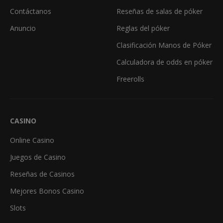
Contáctanos
Reseñas de salas de póker
Anuncio
Reglas del póker
Clasificación Manos de Póker
Calculadora de odds en póker
Freerolls
CASINO
Online Casino
Juegos de Casino
Reseñas de Casinos
Mejores Bonos Casino
Slots