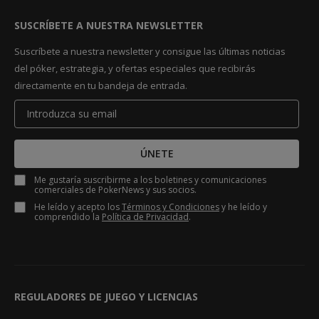
SUSCRÍBETE A NUESTRA NEWSLETTER
Suscríbete a nuestra newsletter y consigue las últimas noticias
del póker, estrategia, y ofertas especiales que recibirás
directamente en tu bandeja de entrada.
ÚNETE
Me gustaría suscribirme a los boletines y comunicaciones
comerciales de PokerNews y sus socios.
He leído y acepto los
Términos y Condiciones
y he leído y
comprendido la
Política de Privacidad
.
REGULADORES DE JUEGO Y LICENCIAS