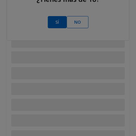
SÍ
NO