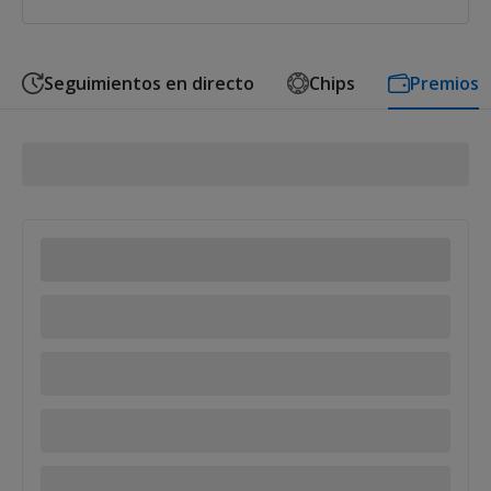
Seguimientos en directo
Chips
Premios