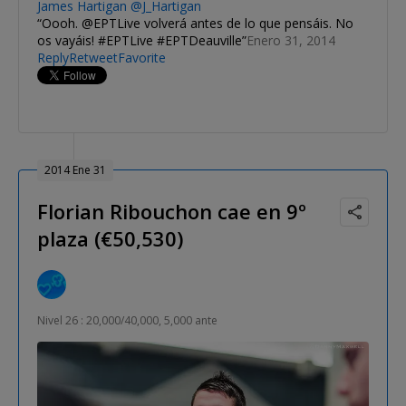
James Hartigan
@J_Hartigan
Oooh. @EPTLive volverá antes de lo que pensáis. No
os vayáis! #EPTLive #EPTDeauville
Enero 31, 2014
Reply
Retweet
Favorite
2014 Ene 31
Florian Ribouchon cae en 9º
plaza (€50,530)
Nivel 26 : 20,000/40,000, 5,000 ante