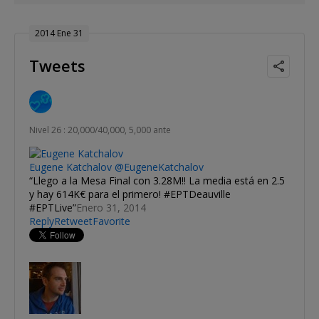
2014 Ene 31
Tweets
Nivel 26 : 20,000/40,000, 5,000 ante
Eugene Katchalov
@EugeneKatchalov
Llego a la Mesa Final con 3.28M!! La media está en 2.5
y hay 614K€ para el primero! #EPTDeauville
#EPTLive
Enero 31, 2014
Reply
Retweet
Favorite