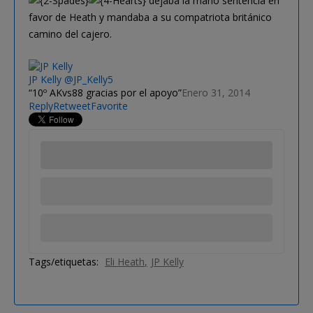
dejaba la mano sentencia en
favor de Heath y mandaba a su compatriota británico
camino del cajero.
JP Kelly
@JP_Kelly5
10º AKvs88 gracias por el apoyo
Enero 31, 2014
Reply
Retweet
Favorite
Tags/etiquetas:
Eli Heath
JP Kelly