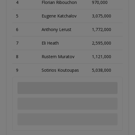
4
Florian Ribouchon
970,000
5
Eugene Katchalov
3,075,000
6
Anthony Lerust
1,772,000
7
Eli Heath
2,595,000
8
Rustem Muratov
1,121,000
9
Sotirios Koutoupas
5,038,000