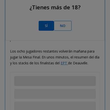
Ribouchon:
¿Tienes más de 18?
Koutoupas:
Las comunitarias,
SÍ
NO
no traían
ninguna ayuda para el francés, que cae en la novena
plaza.
Los ocho jugadores restantes volverán mañana para
jugar la Mesa Final. En unos minutos, el resumen del día
y los stacks de los finalistas del
EPT
de Deauville.