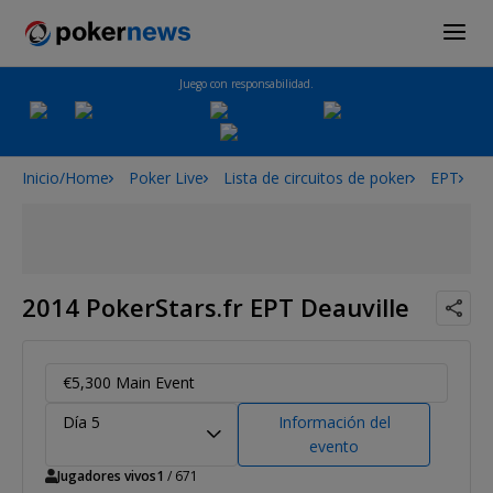
Juego con responsabilidad.
Inicio/Home
Poker Live
Lista de circuitos de poker
EPT
2
2014 PokerStars.fr EPT Deauville
€5,300 Main Event
Día 5
Información del
evento
Jugadores vivos
1
/ 671