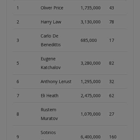
1
Oliver Price
1,735,000
43
2
Harry Law
3,130,000
78
Carlo De
3
685,000
17
Benedittis
Eugene
5
3,280,000
82
Katchalov
6
Anthony Lerust
1,295,000
32
7
Eli Heath
2,475,000
62
Rustem
8
1,070,000
27
Muratov
Sotirios
9
6,400,000
160