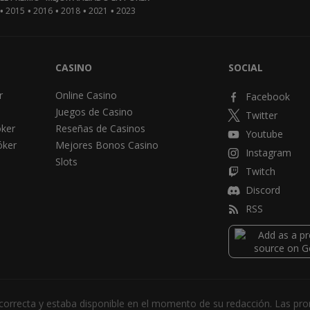
•
•
•
•
•
2015
2016
2018
2021
2023
CASINO
SOCIAL
r
Online Casino
Facebook
Juegos de Casino
Twitter
óker
Reseñas de Casinos
Youtube
óker
Mejores Bonos Casino
Instagram
Slots
Twitch
Discord
RSS
ra correcta y estaba disponible en el momento de su redacción. La