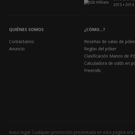
•
2013
2014
QUIÉNES SOMOS
¿CÓMO...?
Contáctanos
Reseñas de salas de póke
Anuncio
Reglas del póker
Clasificación Manos de P
Calculadora de odds en p
Freerolls
Aviso legal: Cualquier promoción presentada en esta página e