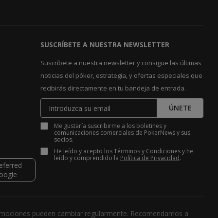
SUSCRÍBETE A NUESTRA NEWSLETTER
Suscríbete a nuestra newsletter y consigue las últimas
noticias del póker, estrategia, y ofertas especiales que
recibirás directamente en tu bandeja de entrada.
ÚNETE
Me gustaría suscribirme a los boletines y
comunicaciones comerciales de PokerNews y sus
socios.
He leído y acepto los
Términos y Condiciones
y he
leído y comprendido la
Política de Privacidad
.
s promociones pueden cambiar regularmente. Recomendamos a