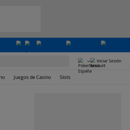
Iniciar Sesión
ino
Juegos de Casino
Slots