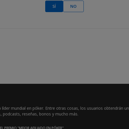
SÍ
NO
íder mundial en póker. Entre otras cosas, los usuarios obtendrán una 
os, podcasts, reseñas, bonos y mucho más.
L PREMIO "MEJOR AFILIADO EN PÓKER"