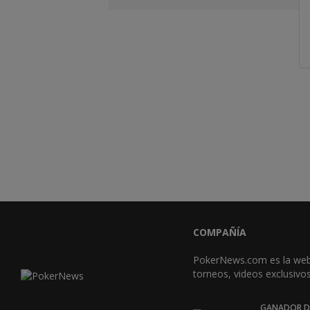
COMPAÑÍA
PokerNews.com es la web l
torneos, videos exclusiv
GANADOR DE