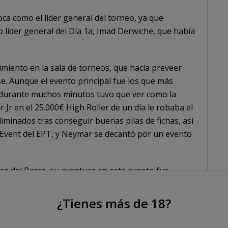
oca como el líder general del torneo, ya que
 líder general del Día 1a, Imad Derwiche, que había
iento en la sala de torneos, que hacía preveer
rse. Aunque el evento principal fue los que más
a, durante muchos minutos tuvo que ver como la
Jr en el 25.000€ High Roller de un día le robaba el
minados tras conseguir buenas pilas de fichas, así
 Event del EPT, y Neymar se decantó por un evento
a del Barça, su aventura en este evento fue
hort, Piqué se movía all in antes del flop y recibía
ba bottom pair, pero no podría superar la pareja
¿Tienes más de 18?
iminado en el séptimo nivel de juego.