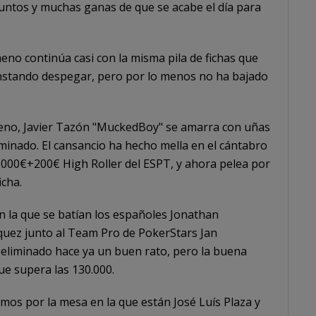
untos y muchas ganas de que se acabe el día para
no continúa casi con la misma pila de fichas que
onstando despegar, pero por lo menos no ha bajado
meno, Javier Tazón "MuckedBoy" se amarra con uñas
iminado. El cansancio ha hecho mella en el cántabro
.000€+200€ High Roller del ESPT, y ahora pelea por
icha.
n la que se batían los españoles Jonathan
quez junto al Team Pro de PokerStars Jan
a eliminado hace ya un buen rato, pero la buena
que supera las 130.000.
bamos por la mesa en la que están José Luís Plaza y