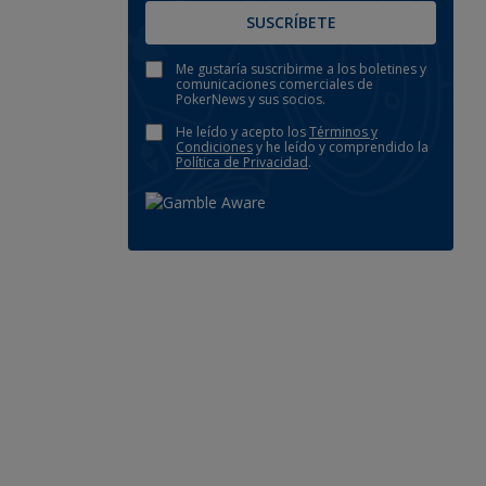
SUSCRÍBETE
Me gustaría suscribirme a los boletines y
comunicaciones comerciales de
PokerNews y sus socios.
He leído y acepto los
Términos y
Condiciones
y he leído y comprendido la
Política de Privacidad
.