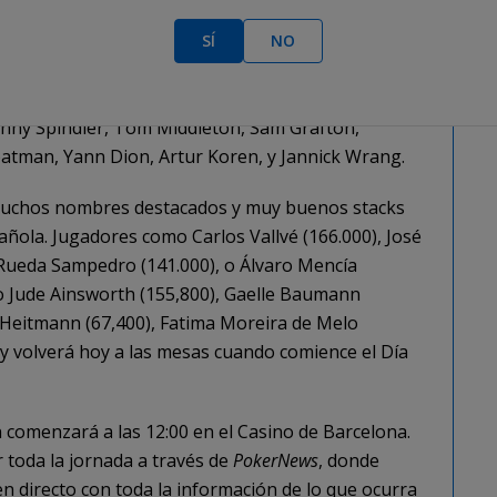
ido que cayó eliminado, ya que otros muchos
n opciones de conseguir la victoria en el mayor
SÍ
NO
s que cogieron el camino del rail estaban jugadores
 José Luís Plaza, Steve Enríquez, Marcos Fernández,
enny Spindler, Tom Middleton, Sam Grafton,
oatman, Yann Dion, Artur Koren, y Jannick Wrang.
muchos nombres destacados y muy buenos stacks
añola. Jugadores como Carlos Vallvé (166.000), José
 Rueda Sampedro (141.000), o Álvaro Mencía
o Jude Ainsworth (155,800), Gaelle Baumann
n Heitmann (67,400), Fatima Moreira de Melo
 y volverá hoy a las mesas cuando comience el Día
 comenzará a las 12:00 en el Casino de Barcelona.
toda la jornada a través de
PokerNews
, donde
n directo con toda la información de lo que ocurra