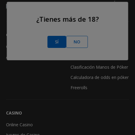
GANADOR DEL PREMIO "MEJOR AFILIADO EN PÓKER"
•
•
•
•
•
•
2013
2014
2015
2016
2018
2021
2023
¿Tienes más de 18?
QUIÉNES SOMOS
¿CÓMO...?
SÍ
NO
Contáctanos
Reseñas de salas de póker
Anuncio
Reglas del póker
Clasificación Manos de Póker
Calculadora de odds en póker
Freerolls
CASINO
Online Casino
Juegos de Casino