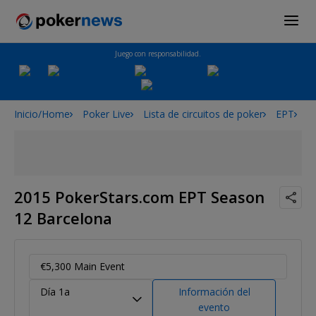
Juego con responsabilidad.
Inicio/Home
Poker Live
Lista de circuitos de poker
EPT
2
2015 PokerStars.com EPT Season
12 Barcelona
€5,300 Main Event
Día 1a
Información del
evento