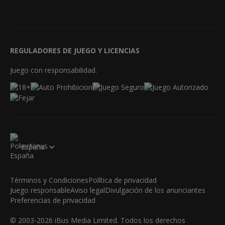
REGULADORES DE JUEGO Y LICENCIAS
Juego con responsabilidad.
España
Términos y Condiciones
Política de privacidad
Juego responsable
Aviso legal
Divulgación de los anunciantes
Preferencias de privacidad
© 2003-2026 iBus Media Limited. Todos los derechos