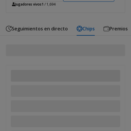
Jugadores vivos
1
/ 1,694
Seguimientos en directo
Chips
Premios