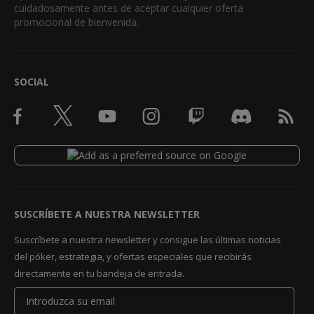
cuidadosamente antes de aceptar cualquier oferta
promocional de bienvenida.
SOCIAL
SUSCRÍBETE A NUESTRA NEWSLETTER
Suscríbete a nuestra newsletter y consigue las últimas noticias
del póker, estrategia, y ofertas especiales que recibirás
directamente en tu bandeja de entrada.