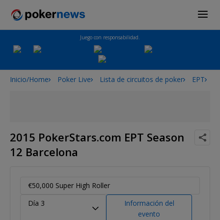
Juego con responsabilidad.
Inicio/Home
Poker Live
Lista de circuitos de poker
EPT
2
2015 PokerStars.com EPT Season
12 Barcelona
€50,000 Super High Roller
Día 3
Información del
evento