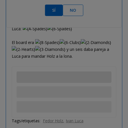
La acción le llegaba a Ivan Luca, que pensaba durante
unos segundos antes de hacer call.
SÍ
NO
Holz:
Luca:
El board era
y un seis daba pareja a
Luca para mandar Holz a la lona.
Tags/etiquetas:
Fedor Holz
Ivan Luca