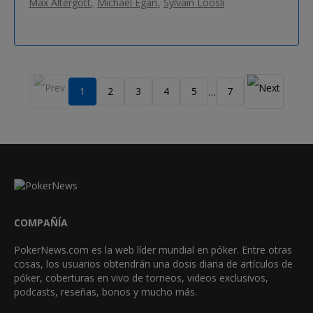
Max Altergott
Michael Egan
Sylvain Loosli
1
2
3
4
5
7
…
COMPAÑÍA
PokerNews.com es la web líder mundial en póker. Entre otras
cosas, los usuarios obtendrán una dosis diaria de artículos de
póker, coberturas en vivo de torneos, videos exclusivos,
podcasts, reseñas, bonos y mucho más.