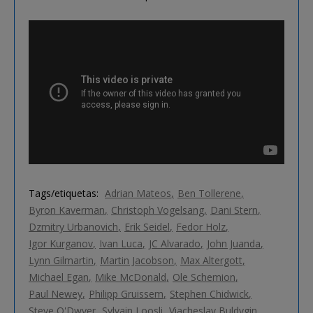
Tags/etiquetas:
Adrian Mateos
Ben Tollerene
Byron Kaverman
Christoph Vogelsang
Dani Stern
Dzmitry Urbanovich
Erik Seidel
Fedor Holz
Igor Kurganov
Ivan Luca
JC Alvarado
John Juanda
Lynn Gilmartin
Martin Jacobson
Max Altergott
Michael Egan
Mike McDonald
Ole Schemion
Paul Newey
Philipp Gruissem
Stephen Chidwick
Steve O'Dwyer
Sylvain Loosli
Viacheslav Buldygin