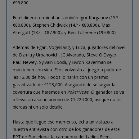
€99.800.
En el dinero terminaban también Igor Kurganov (15.º -
€80.800), Stephen Chidwick (14.º - €80.800), Max
Altergott (13.º - €87.900), y Ben Tollerene (€99.800).
Además de Egan, Vogelsang, y Luca, jugadores del nivel
de Dzmitry Urbanovich, JC Alvarado, Steve O'Dwyer,
Paul Newey, Sylvain Loosli, y Byron Kaverman se
mantienen con vida. Ellos volverán al juego a partir de
las 12:30 de hoy. Todos lo harán con un premio
garantizado de €123,600. Asegúrate de se seguir la
covertura que haremos en
PokerNews
. El ganador se va
a llevar a casa un premio de €1.224.000, así que no te
pierdas ni un solo detalle.
Hasta que llegue ese momento, echa un vistazo a
nuestra entrevista con otro de los ganadores de este
EPT de Barcelona, la campeona del Ladies Event.