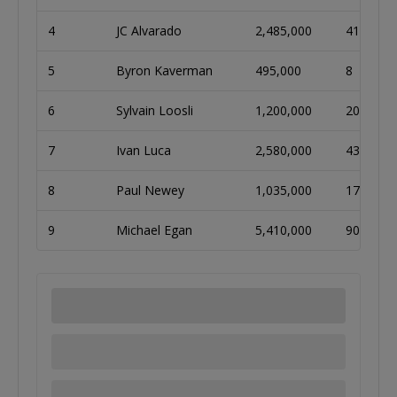
4
JC Alvarado
2,485,000
41
5
Byron Kaverman
495,000
8
6
Sylvain Loosli
1,200,000
20
7
Ivan Luca
2,580,000
43
8
Paul Newey
1,035,000
17
9
Michael Egan
5,410,000
90