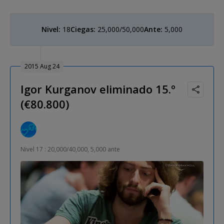
Nivel:
18
Ciegas:
25,000/50,000
Ante:
5,000
2015 Aug 24
Igor Kurganov eliminado 15.º
(€80.800)
Nivel 17 : 20,000/40,000, 5,000 ante