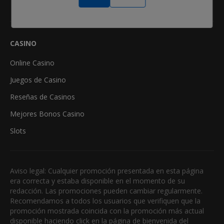
Freerolls
CASINO
Online Casino
Juegos de Casino
Reseñas de Casinos
Mejores Bonos Casino
Slots
Aviso legal: Cualquier promoción presentada en esta página
era correcta y estaba disponible en el momento de su
redacción. Las promociones pueden cambiar regularmente.
Recomendamos a todos los usuarios que verifiquen que la
promoción mostrada coincida con la promoción más actual
disponible haciendo click en la página de bienvenida del