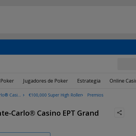
 Poker
Jugadores de Poker
Estrategia
Online Cas
T Grand Final
€100,000 Super High Roller
Premios
te-Carlo® Casino EPT Grand