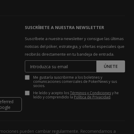
SUSCRÍBETE A NUESTRA NEWSLETTER
Suscríbete a nuestra newsletter y consigue las últimas
noticias del póker, estrategia, y ofertas especiales que
recibirás directamente en tu bandeja de entrada.
ÚNETE
Me gustaría suscribirme a los boletines y
comunicaciones comerciales de PokerNews y sus
socios.
He leído y acepto los
Términos y Condiciones
y he
leído y comprendido la
Política de Privacidad
.
s promociones pueden cambiar regularmente. Recomendamos a