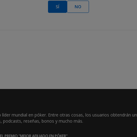
SÍ
NO
íder mundial en póker. Entre otras cosas, los usuarios obtendrán una 
os, podcasts, reseñas, bonos y mucho más.
L PREMIO "MEJOR AFILIADO EN PÓKER"