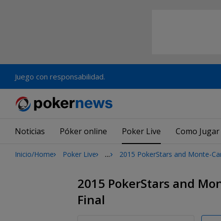
Juego con responsabilidad.
Noticias
Póker online
Poker Live
Como Jugar
Inicio/Home
Poker Live
…
2015 PokerStars and Monte-Carlo® Casino EP
2015 PokerStars and Mon
Final