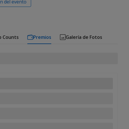
n del evento
p Counts
Premios
Galería de Fotos