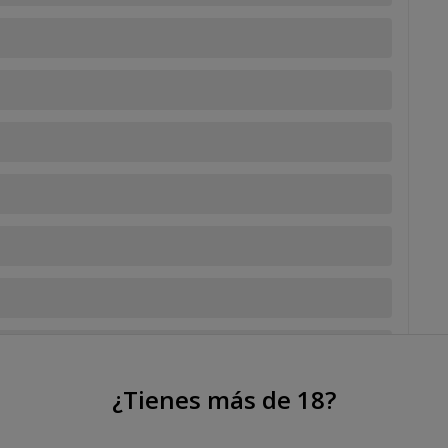
¿Tienes más de 18?