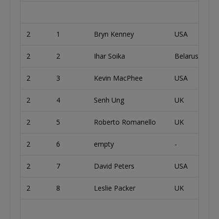
2
1
Bryn Kenney
USA
2
2
Ihar Soika
Belarus
2
3
Kevin MacPhee
USA
2
4
Senh Ung
UK
2
5
Roberto Romanello
UK
2
6
empty
-
2
7
David Peters
USA
2
8
Leslie Packer
UK