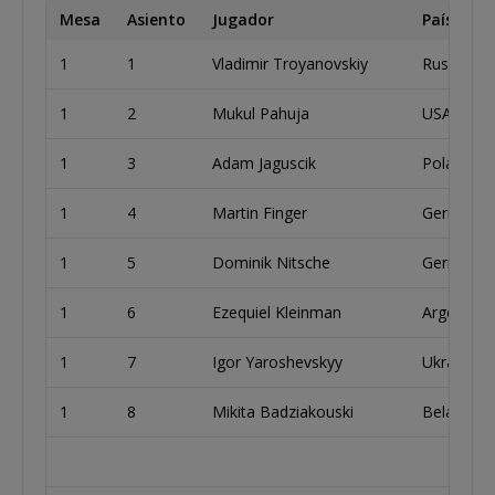
Mesa
Asiento
Jugador
País
1
1
Vladimir Troyanovskiy
Russia
1
2
Mukul Pahuja
USA
1
3
Adam Jaguscik
Poland
1
4
Martin Finger
Germany
1
5
Dominik Nitsche
Germany
1
6
Ezequiel Kleinman
Argentina
1
7
Igor Yaroshevskyy
Ukraine
1
8
Mikita Badziakouski
Belarus