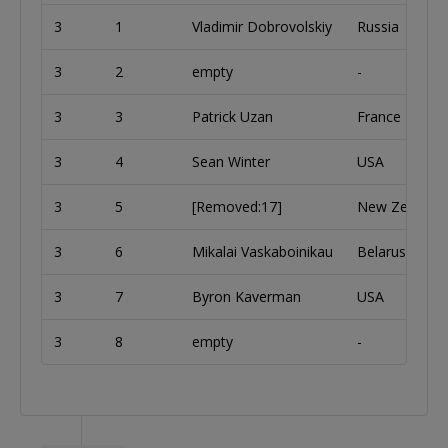
3
1
Vladimir Dobrovolskiy
Russia
3
2
empty
-
3
3
Patrick Uzan
France
3
4
Sean Winter
USA
3
5
[Removed:17]
New Zealand
3
6
Mikalai Vaskaboinikau
Belarus
3
7
Byron Kaverman
USA
3
8
empty
-