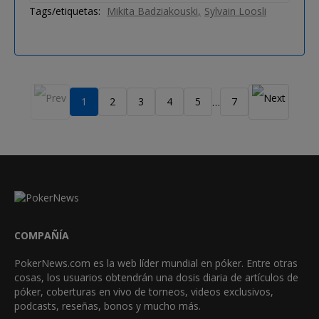
Tags/etiquetas:
Mikita Badziakouski
Sylvain Loosli
1
2
3
4
5
7
…
COMPAÑÍA
PokerNews.com es la web líder mundial en póker. Entre otras
cosas, los usuarios obtendrán una dosis diaria de artículos de
póker, coberturas en vivo de torneos, videos exclusivos,
podcasts, reseñas, bonos y mucho más.