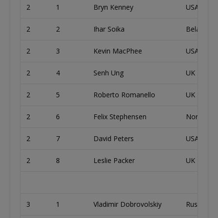
2
1
Bryn Kenney
USA
2
2
Ihar Soika
Belarus
2
3
Kevin MacPhee
USA
2
4
Senh Ung
UK
2
5
Roberto Romanello
UK
2
6
Felix Stephensen
Norway
2
7
David Peters
USA
2
8
Leslie Packer
UK
3
1
Vladimir Dobrovolskiy
Russia