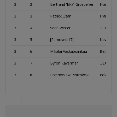
3
2
Bertrand 'ElkY' Grospellier
France
3
3
Patrick Uzan
France
3
4
Sean Winter
USA
3
5
[Removed:17]
New Zeal
3
6
Mikalai Vaskaboinikau
Belarus
3
7
Byron Kaverman
USA
3
8
Przemyslaw Piotrowski
Poland