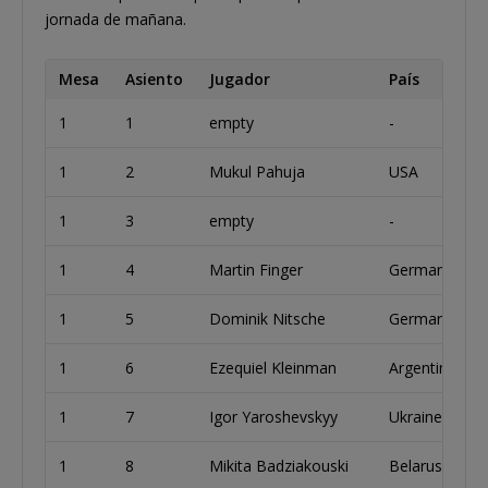
jornada de mañana.
Mesa
Asiento
Jugador
País
1
1
empty
-
1
2
Mukul Pahuja
USA
1
3
empty
-
1
4
Martin Finger
Germany
1
5
Dominik Nitsche
Germany
1
6
Ezequiel Kleinman
Argentina
1
7
Igor Yaroshevskyy
Ukraine
1
8
Mikita Badziakouski
Belarus