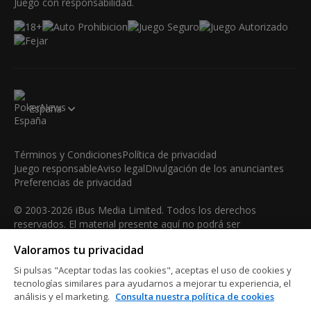
Juego con responsabilidad.
España
Términos y Condiciones
Política de privacidad
Juego responsable
Aviso legal
Divulgación de los anunciantes
Preferencias de privacidad
© 2003-2026 iBus Media Limited. Todos los derechos
reservados. El material presente aquí no podrá ser
reproducido, mostrado, modificado o distribuido sin el
Valoramos tu privacidad
permiso expreso y por escrito del poseedor de los derechos
de autor.
Si pulsas "Aceptar todas las cookies", aceptas el uso de cookies y
iBus Media Limited, 33-37 Athol Street M1 1LB -Douglas -Isle
tecnologías similares para ayudarnos a mejorar tu experiencia, el
análisis y el marketing.
Consulta nuestra política de cookies
of Man