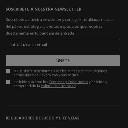
SUSCRÍBETE A NUESTRA NEWSLETTER
Suscríbete a nuestra newsletter y consigue las últimas noticias
del póker, estrategia, y ofertas especiales que recibirás
directamente en tu bandeja de entrada.
ÚNETE
Me gustaría suscribirme a los boletines y comunicaciones
comerciales de PokerNews y sus socios.
He leído y acepto los
Términos y Condiciones
y he leído y
comprendido la
Política de Privacidad
.
REGULADORES DE JUEGO Y LICENCIAS