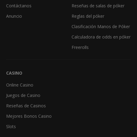
Contáctanos
Reseñas de salas de póker
Anuncio
Reglas del póker
Clasificación Manos de Póker
Calculadora de odds en póker
Freerolls
CASINO
Online Casino
Juegos de Casino
Reseñas de Casinos
Mejores Bonos Casino
Slots