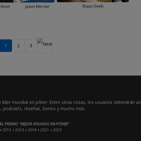
Shaun Deeb
 Koon
Jason Mercier
1
2
3
íder mundial en póker. Entre otras cosas, los usuarios obtendrán una 
os, podcasts, reseñas, bonos y mucho más.
L PREMIO "MEJOR AFILIADO EN PÓKER"
•
•
•
•
•
2015
2016
2018
2021
2023