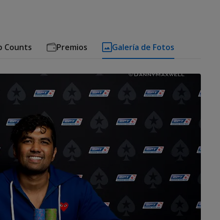
p Counts
Premios
Galería de Fotos