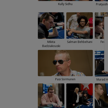
Kully Sidhu
Pratyush
Mikita
Salman Behbehani
Fedor
Badziakouski
Pasi Sormunen
Murad A