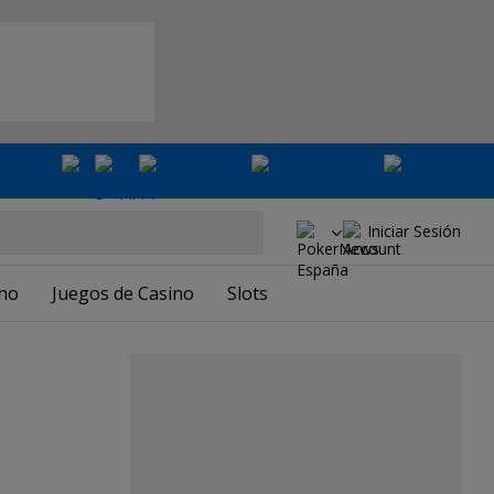
Iniciar Sesión
ino
Juegos de Casino
Slots