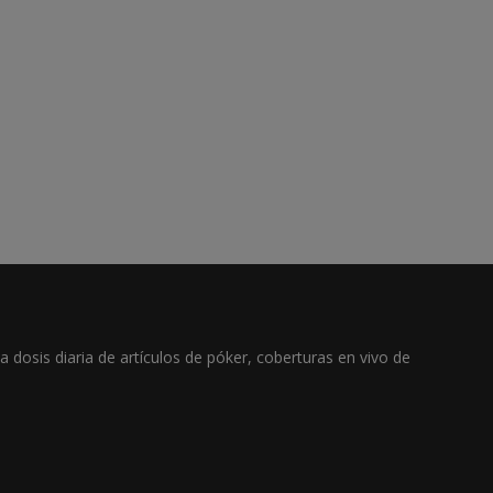
dosis diaria de artículos de póker, coberturas en vivo de