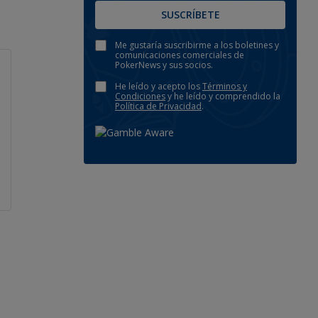
SUSCRÍBETE
Me gustaría suscribirme a los boletines y
comunicaciones comerciales de
PokerNews y sus socios.
He leído y acepto los
Términos y
Condiciones
y he leído y comprendido la
Política de Privacidad
.