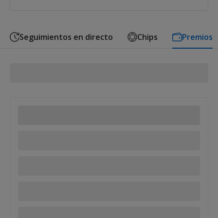
Seguimientos en directo
Chips
Premios