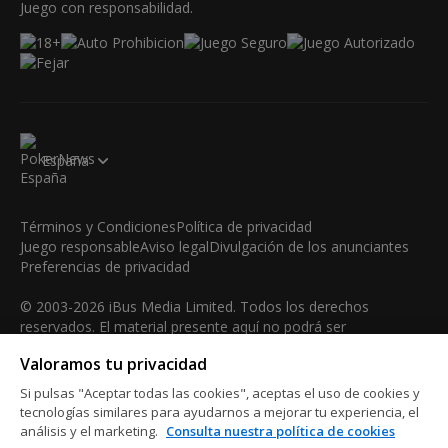
Juego con responsabilidad.
España
Términos y Condiciones
Política de privacidad
Juego responsable
Aviso legal
Divulgación de los anunciantes
Preferencias de privacidad
© 2003-2026 iBus Media Limited. Todos los derechos
reservados. El material presente aquí no podrá ser
reproducido, mostrado, modificado o distribuido sin el
Valoramos tu privacidad
permiso expreso y por escrito del poseedor de los derechos
de autor.
Si pulsas "Aceptar todas las cookies", aceptas el uso de cookies y
iBus Media Limited, 33-37 Athol Street M1 1LB -Douglas -Isle
tecnologías similares para ayudarnos a mejorar tu experiencia, el
análisis y el marketing.
Consulta nuestra política de cookies
of Man