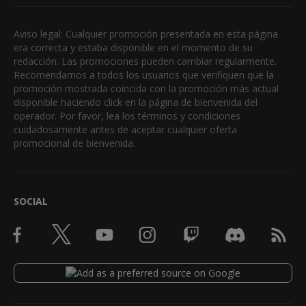
Aviso legal: Cualquier promoción presentada en esta página
era correcta y estaba disponible en el momento de su
redacción. Las promociones pueden cambiar regularmente.
Recomendamos a todos los usuarios que verifiquen que la
promoción mostrada coincida con la promoción más actual
disponible haciendo click en la página de bienvenida del
operador. Por favor, lea los términos y condiciones
cuidadosamente antes de aceptar cualquier oferta
promocional de bienvenida.
SOCIAL