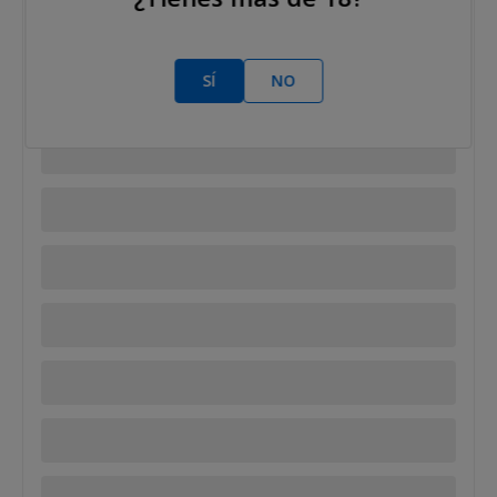
SÍ
NO