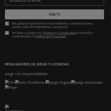
ÚNETE
Me gustaría suscribirme a los boletines y comunicaciones
comerciales de PokerNews y sus socios.
He leído y acepto los
Términos y Condiciones
y he leído y
comprendido la
Política de Privacidad
.
REGULADORES DE JUEGO Y LICENCIAS
Juego con responsabilidad.