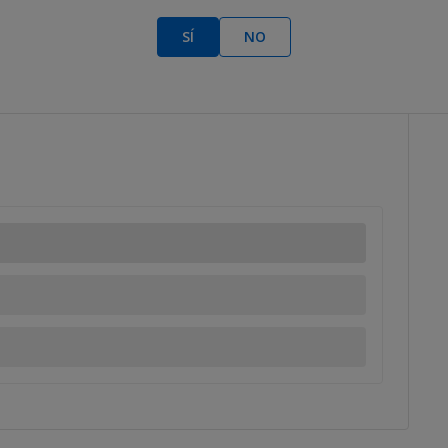
ldos' y funcionó una vez más el recurrente dicho:
SÍ
NO
raron otro fantástico
en el flop y