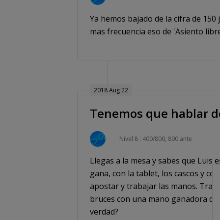
Ya hemos bajado de la cifra de 150 
mas frecuencia eso de 'Asiento libr
2018 Aug 22
Tenemos que hablar d
Nivel 8 : 400/800, 800 ante
Llegas a la mesa y sabes que Luis 
gana, con la tablet, los cascos y co
apostar y trabajar las manos. Tra
bruces con una mano ganadora de L
verdad?