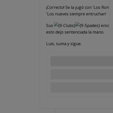
¡Correcto! Se la jugó con 'Los Rona
'Los nueves siempre entruchan'
Sus
encont
esto dejo sentenciada la mano.
Luis, suma y sigue.