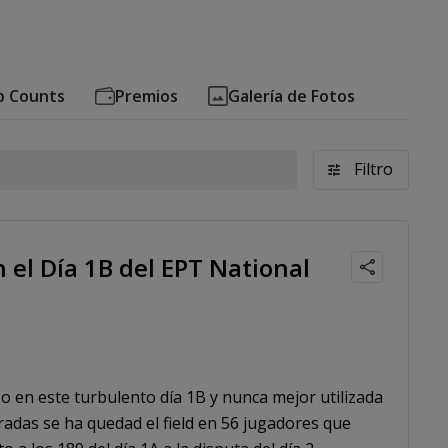
p Counts
Premios
Galería de Fotos
Filtro
el Día 1B del EPT National
o en este turbulento día 1B y nunca mejor utilizada
radas se ha quedad el field en 56 jugadores que