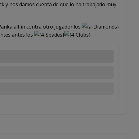
k y nos damos cuenta de que lo ha trabajado muy
nka all-in contra otro jugador los
entes antes los
.