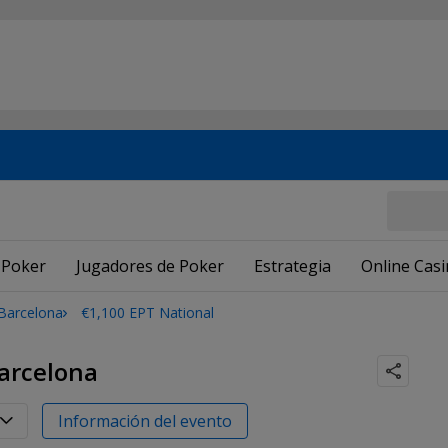
 Poker
Jugadores de Poker
Estrategia
Online Cas
Barcelona
€1,100 EPT National
Barcelona
Información del evento