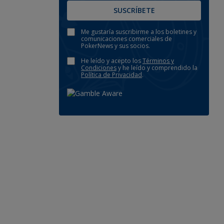
SUSCRÍBETE
Me gustaría suscribirme a los boletines y
comunicaciones comerciales de
PokerNews y sus socios.
He leído y acepto los
Términos y
Condiciones
y he leído y comprendido la
Política de Privacidad
.