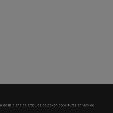
dosis diaria de artículos de póker, coberturas en vivo de