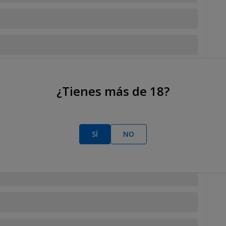
¿Tienes más de 18?
SÍ
NO