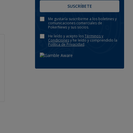
SUSCRÍBETE
Me gustaría suscribirme a los boletines y
comunicaciones comerciales de
PokerNews y sus socios.
He leído y acepto los
Términos y
Condiciones
y he leído y comprendido la
Política de Privacidad
.