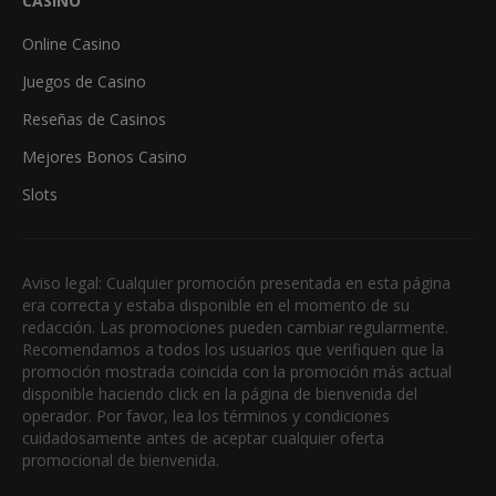
CASINO
Online Casino
Juegos de Casino
Reseñas de Casinos
Mejores Bonos Casino
Slots
Aviso legal: Cualquier promoción presentada en esta página
era correcta y estaba disponible en el momento de su
redacción. Las promociones pueden cambiar regularmente.
Recomendamos a todos los usuarios que verifiquen que la
promoción mostrada coincida con la promoción más actual
disponible haciendo click en la página de bienvenida del
operador. Por favor, lea los términos y condiciones
cuidadosamente antes de aceptar cualquier oferta
promocional de bienvenida.