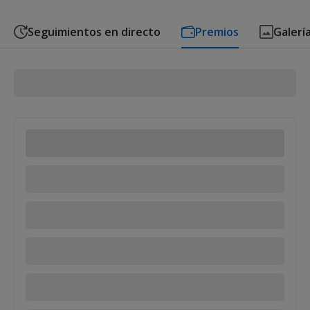
Seguimientos en directo
Premios
Galerí