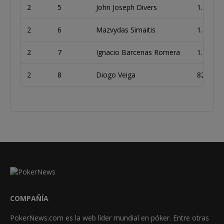
2
5
John Joseph Divers
1.520.0
2
6
Mazvydas Simaitis
1.410.0
2
7
Ignacio Barcenas Romera
1.435.0
2
8
Diogo Veiga
820.000
COMPAÑÍA
PokerNews.com es la web líder mundial en póker. Entre otras