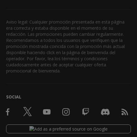
Aviso legal: Cualquier promoción presentada en esta página
era correcta y estaba disponible en el momento de su
redacción. Las promociones pueden cambiar regularmente.
Recomendamos a todos los usuarios que verifiquen que la
promoción mostrada coincida con la promoción más actual
disponible haciendo click en la página de bienvenida del
operador. Por favor, lea los términos y condiciones
cuidadosamente antes de aceptar cualquier oferta
promocional de bienvenida.
SOCIAL