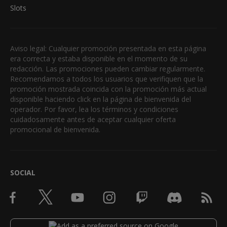
Slots
Aviso legal: Cualquier promoción presentada en esta página
era correcta y estaba disponible en el momento de su
redacción. Las promociones pueden cambiar regularmente.
Recomendamos a todos los usuarios que verifiquen que la
promoción mostrada coincida con la promoción más actual
disponible haciendo click en la página de bienvenida del
operador. Por favor, lea los términos y condiciones
cuidadosamente antes de aceptar cualquier oferta
promocional de bienvenida.
SOCIAL