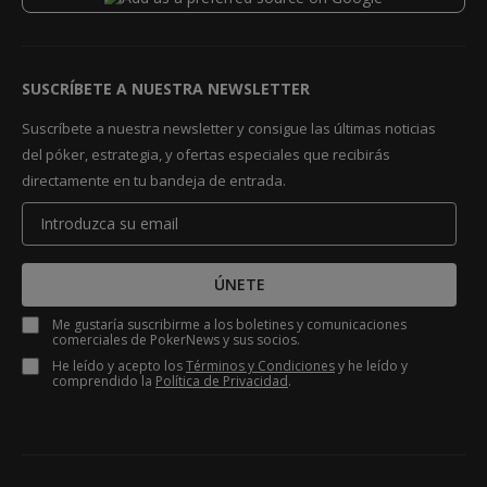
SUSCRÍBETE A NUESTRA NEWSLETTER
Suscríbete a nuestra newsletter y consigue las últimas noticias
del póker, estrategia, y ofertas especiales que recibirás
directamente en tu bandeja de entrada.
ÚNETE
Me gustaría suscribirme a los boletines y comunicaciones
comerciales de PokerNews y sus socios.
He leído y acepto los
Términos y Condiciones
y he leído y
comprendido la
Política de Privacidad
.