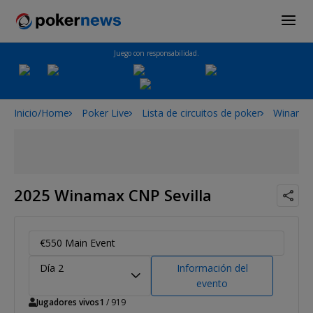
Juego con responsabilidad.
Inicio/Home
Poker Live
Lista de circuitos de poker
Winama
2025 Winamax CNP Sevilla
€550 Main Event
Día 2
Información del
evento
Jugadores vivos
1
/ 919