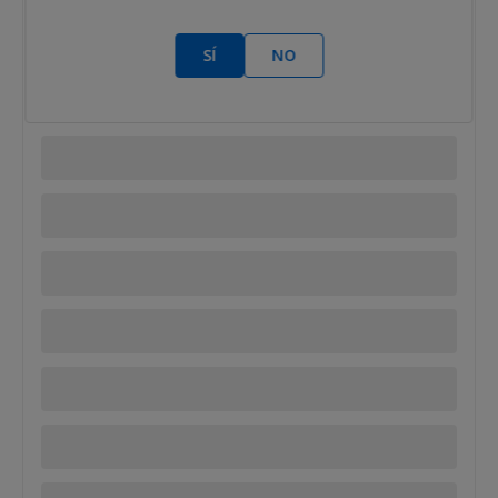
SÍ
NO