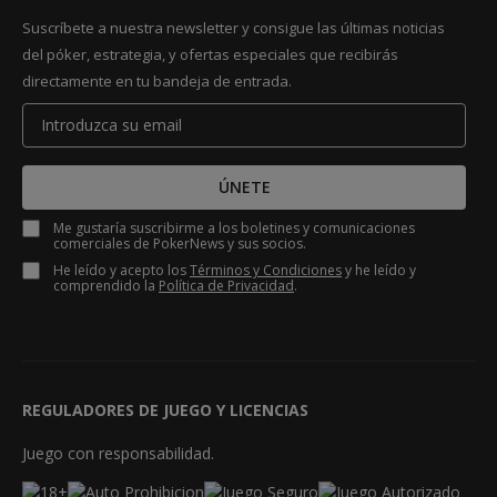
Suscríbete a nuestra newsletter y consigue las últimas noticias
del póker, estrategia, y ofertas especiales que recibirás
directamente en tu bandeja de entrada.
ÚNETE
Me gustaría suscribirme a los boletines y comunicaciones
comerciales de PokerNews y sus socios.
He leído y acepto los
Términos y Condiciones
y he leído y
comprendido la
Política de Privacidad
.
REGULADORES DE JUEGO Y LICENCIAS
Juego con responsabilidad.