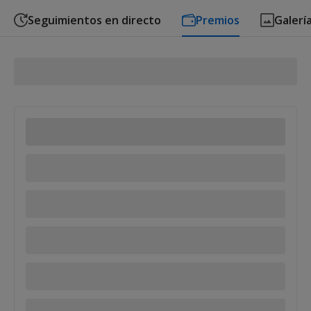
Seguimientos en directo
Premios
Galerí