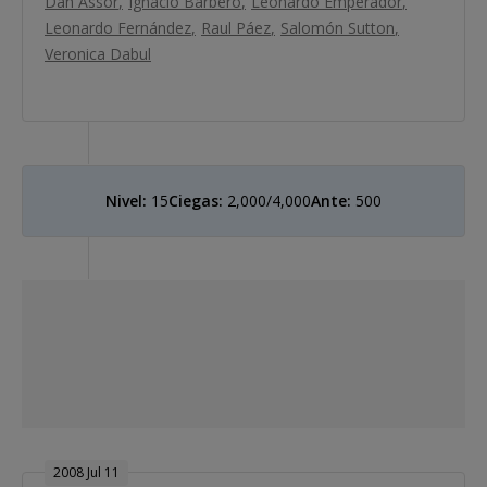
Dan Assor
Ignacio Barbero
Leonardo Emperador
Leonardo Fernández
Raul Páez
Salomón Sutton
Veronica Dabul
Nivel:
15
Ciegas:
2,000/4,000
Ante:
500
2008 Jul 11