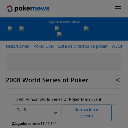
Juego con responsabilidad.
Inicio/Home
Poker Live
Lista de circuitos de poker
WSOP
2008 World Series of Poker
39th Annual World Series of Poker Main Event
Día 3
Información del
evento
Jugadores vivos
33
/ 6,844