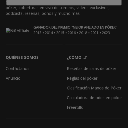
cosas, los usuarios obtendrán una dosis diaria de artículos de
póker, coberturas en vivo de torneos, videos exclusivos,
podcasts, reseñas, bonos y mucho más.
GANADOR DEL PREMIO "MEJOR AFILIADO EN PÓKER"
•
•
•
•
•
•
2013
2014
2015
2016
2018
2021
2023
QUIÉNES SOMOS
¿CÓMO...?
Contáctanos
Reseñas de salas de póker
Anuncio
Reglas del póker
Clasificación Manos de Póker
Calculadora de odds en póker
Freerolls