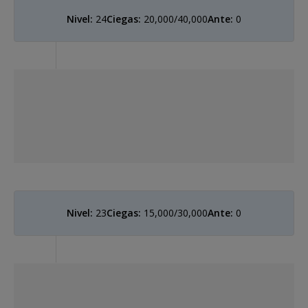
Nivel:
24
Ciegas:
20,000/40,000
Ante:
0
Nivel:
23
Ciegas:
15,000/30,000
Ante:
0