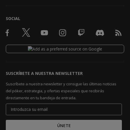
SOCIAL
SUSCRÍBETE A NUESTRA NEWSLETTER
Suscríbete a nuestra newsletter y consigue las últimas noticias
del póker, estrategia, y ofertas especiales que recibirás
directamente en tu bandeja de entrada.
ÚNETE