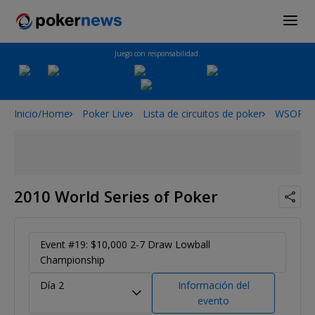
Juego con responsabilidad.
Inicio/Home
Poker Live
Lista de circuitos de poker
WSOP
2010 World Series of Poker
Event #19: $10,000 2-7 Draw Lowball
Championship
Día 2
Información del
evento