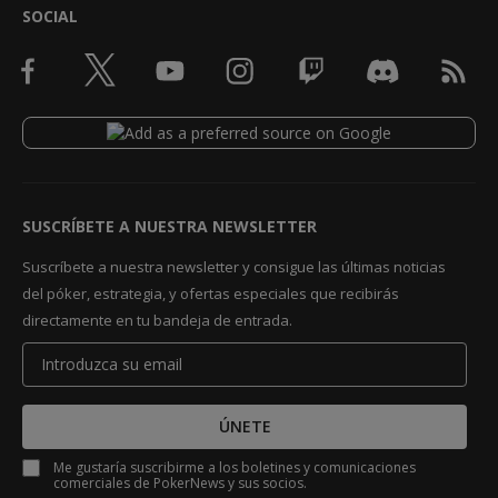
SOCIAL
SUSCRÍBETE A NUESTRA NEWSLETTER
Suscríbete a nuestra newsletter y consigue las últimas noticias
del póker, estrategia, y ofertas especiales que recibirás
directamente en tu bandeja de entrada.
ÚNETE
Me gustaría suscribirme a los boletines y comunicaciones
comerciales de PokerNews y sus socios.