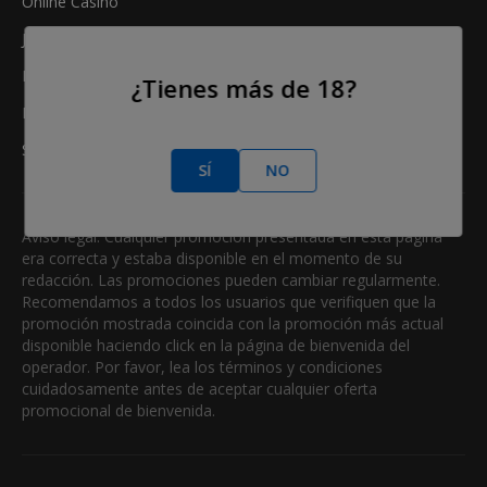
Online Casino
Juegos de Casino
Reseñas de Casinos
¿Tienes más de 18?
Mejores Bonos Casino
Slots
SÍ
NO
Aviso legal: Cualquier promoción presentada en esta página
era correcta y estaba disponible en el momento de su
redacción. Las promociones pueden cambiar regularmente.
Recomendamos a todos los usuarios que verifiquen que la
promoción mostrada coincida con la promoción más actual
disponible haciendo click en la página de bienvenida del
operador. Por favor, lea los términos y condiciones
cuidadosamente antes de aceptar cualquier oferta
promocional de bienvenida.