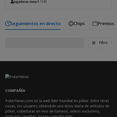
Jugadores vivos
1
/ 101
Seguimientos en directo
Chips
Premios
Filtro
COMPAÑÍA
PokerNews.com es la web líder mundial en póker. Entre otras
cosas, los usuarios obtendrán una dosis diaria de artículos de
póker, coberturas en vivo de torneos, videos exclusivos,
podcasts, reseñas, bonos y mucho más.