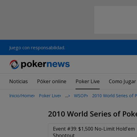
Juego con responsabilidad.
Noticias
Póker online
Poker Live
Como Jugar
Inicio/Home
Poker Live
…
WSOP
2010 World Series of 
2010 World Series of Pok
Event #39: $1,500 No-Limit Hold'em
Shootout