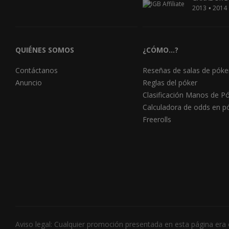
•
2013
2014
QUIÉNES SOMOS
¿CÓMO...?
Contáctanos
Reseñas de salas de póke
Anuncio
Reglas del póker
Clasificación Manos de P
Calculadora de odds en p
Freerolls
Aviso legal: Cualquier promoción presentada en esta página e