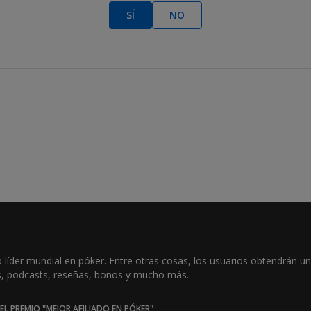
SÍ
NO
íder mundial en póker. Entre otras cosas, los usuarios obtendrán una 
os, podcasts, reseñas, bonos y mucho más.
L PREMIO "MEJOR AFILIADO EN PÓKER"