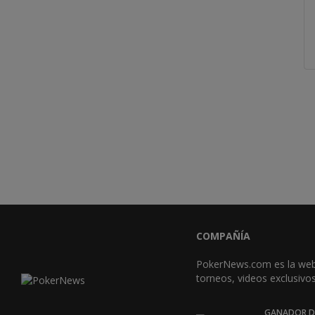
COMPAÑÍA
PokerNews.com es la web l
torneos, videos exclusiv
GANADOR DE