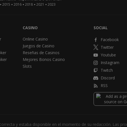
•
•
•
•
•
2015
2016
2018
2021
2023
CASINO
SOCIAL
r
Online Casino
Facebook
Juegos de Casino
Twitter
óker
Reseñas de Casinos
Youtube
óker
Mejores Bonos Casino
Instagram
Slots
Twitch
Discord
RSS
ra correcta y estaba disponible en el momento de su redacción. La