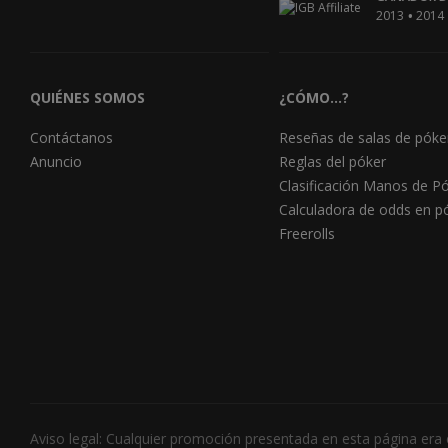
•
2013
2014
QUIÉNES SOMOS
¿CÓMO...?
Contáctanos
Reseñas de salas de póke
Anuncio
Reglas del póker
Clasificación Manos de P
Calculadora de odds en p
Freerolls
Aviso legal: Cualquier promoción presentada en esta página e