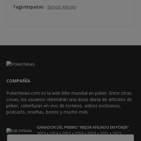
Tags/etiquetas:
Benoit Albiges
COMPAÑÍA
PokerNews.com es la web líder mundial en póker. Entre otras
cosas, los usuarios obtendrán una dosis diaria de artículos de
póker, coberturas en vivo de torneos, videos exclusivos,
podcasts, reseñas, bonos y mucho más.
GANADOR DEL PREMIO "MEJOR AFILIADO EN PÓKER"
•
•
•
•
•
•
2013
2014
2015
2016
2018
2021
2023