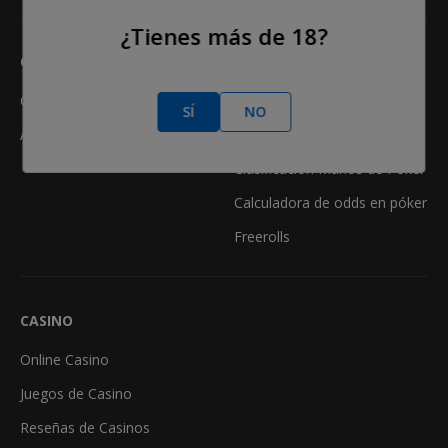
¿Tienes más de 18?
QUIÉNES SOMOS
¿CÓMO...?
Contáctanos
Reseñas de salas de póker
SÍ
NO
Anuncio
Reglas del póker
Clasificación Manos de Póker
Calculadora de odds en póker
Freerolls
CASINO
Online Casino
Juegos de Casino
Reseñas de Casinos