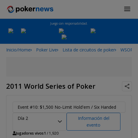
Juego con responsabilidad.
Inicio/Home
Poker Live
Lista de circuitos de poker
WSOP
2011 World Series of Poker
Event #10: $1,500 No-Limit Hold'em / Six Handed
Día 2
Información del
evento
Jugadores vivos
1
/ 1,920