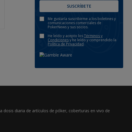
SUSCRÍBETE
Me gustaría suscribirme a los boletines y
comunicaciones comerciales de
PokerNews y sus socios.
He leído y acepto los
Términos y
Condiciones
y he leído y comprendido la
Política de Privacidad
.
dosis diaria de artículos de póker, coberturas en vivo de