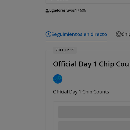
Jugadores vivos
1
/ 606
Seguimientos en directo
Chi
2011 Jun 15
Official Day 1 Chip Co
Official Day 1 Chip Counts