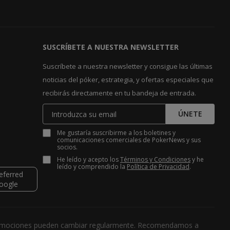
SUSCRÍBETE A NUESTRA NEWSLETTER
Suscríbete a nuestra newsletter y consigue las últimas
noticias del póker, estrategia, y ofertas especiales que
recibirás directamente en tu bandeja de entrada.
ÚNETE
Me gustaría suscribirme a los boletines y
comunicaciones comerciales de PokerNews y sus
socios.
He leído y acepto los
Términos y Condiciones
y he
leído y comprendido la
Política de Privacidad
.
s promociones pueden cambiar regularmente. Recomendamos a