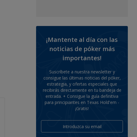
¡Mantente al día con las
noticias de póker más
importantes!
Suscríbete a nuestra newsletter y
consigue las últimas noticias del póker,
estrategia, y ofertas especiales que
recibirás directamente en tu bandeja de
entrada. + Consigue la guía definitiva
para principiantes en Texas Hold'em -
¡Gratis!