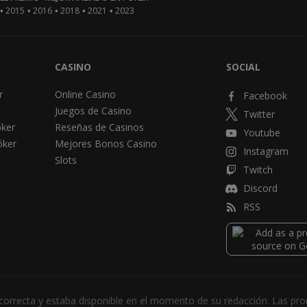
•
•
•
•
•
2015
2016
2018
2021
2023
CASINO
SOCIAL
r
Online Casino
Facebook
Juegos de Casino
Twitter
óker
Reseñas de Casinos
Youtube
óker
Mejores Bonos Casino
Instagram
Slots
Twitch
Discord
RSS
ra correcta y estaba disponible en el momento de su redacción. La