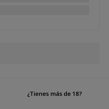
¿Tienes más de 18?