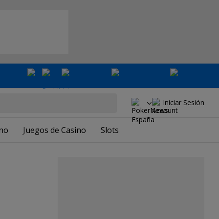
Iniciar Sesión
ino
Juegos de Casino
Slots