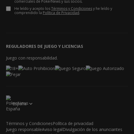
comerciales de PokerNews y sus socios.
He leído y acepto los
Términos y Condiciones
y he leído y
comprendido la
Política de Privacidad
.
REGULADORES DE JUEGO Y LICENCIAS
Juego con responsabilidad.
España
Términos y Condiciones
Política de privacidad
Juego responsable
Aviso legal
Divulgación de los anunciantes