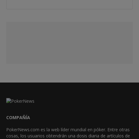
COMPAÑÍA
PokerNews.com es la web líder mundial en póker. Entre otras
cosas, los usuarios obtendrán una dosis diaria de artículos de