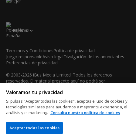
España
Términos y Condiciones
Política de privacidad
Juego responsable
Aviso legal
Divulgación de los anunciantes
Preferencias de privacidad
© 2003-2026 iBus Media Limited. Todos los derechos
reservados. El material presente aquí no podrá ser
reproducido, mostrado, modificado o distribuido sin el
Valoramos tu privacidad
permiso expreso y por escrito del poseedor de los derechos
de autor.
Si pulsas "Aceptar todas las cookies", aceptas el uso de cookies y
iBus Media Limited, 33-37 Athol Street M1 1LB -Douglas -Isle
tecnologías similares para ayudarnos a mejorar tu experiencia, el
análisis y el marketing.
Consulta nuestra política de cookies
of Man
Aceptar todas las cookies