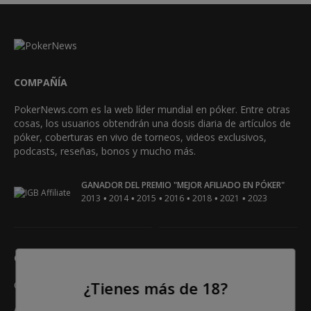
COMPAÑÍA
PokerNews.com es la web líder mundial en póker. Entre otras
cosas, los usuarios obtendrán una dosis diaria de artículos de
póker, coberturas en vivo de torneos, videos exclusivos,
podcasts, reseñas, bonos y mucho más.
GANADOR DEL PREMIO "MEJOR AFILIADO EN PÓKER"
•
•
•
•
•
•
2013
2014
2015
2016
2018
2021
2023
QUIÉNES SOMOS
¿CÓMO...?
¿Tienes más de 18?
Contáctanos
Reseñas de salas de póker
Anuncio
Reglas del póker