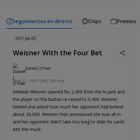
Seguimientos en directo
Chips
Premios
2011 Jun 23
Weisner With the Four Bet
Daniel J O'Hair
Nivel 11 : 500/1,000, 100 ante
Melanie Weisner opened for 2,400 from the hi-jack and
the player on the button re-raised to 5,400. Weisner
tanked and asked how much her opponent had behind -
about 30,000. Weisner then announced she was all-in
and her opponent didn't take too long to slide his cards
into the muck.