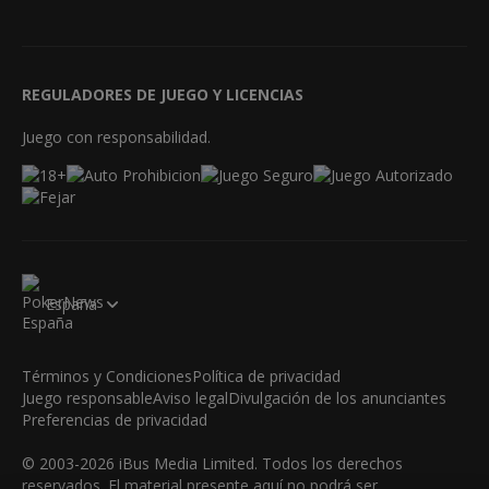
REGULADORES DE JUEGO Y LICENCIAS
Juego con responsabilidad.
España
Términos y Condiciones
Política de privacidad
Juego responsable
Aviso legal
Divulgación de los anunciantes
Preferencias de privacidad
© 2003-2026 iBus Media Limited. Todos los derechos
reservados. El material presente aquí no podrá ser