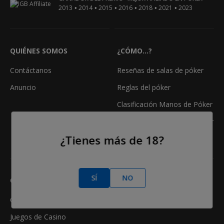
•
•
•
•
•
•
2013
2014
2015
2016
2018
2021
2023
QUIÉNES SOMOS
¿CÓMO...?
Contáctanos
Reseñas de salas de póker
Anuncio
Reglas del póker
Clasificación Manos de Póker
Calculadora de odds en póker
¿Tienes más de 18?
Freerolls
SÍ
NO
CASINO
Online Casino
Juegos de Casino