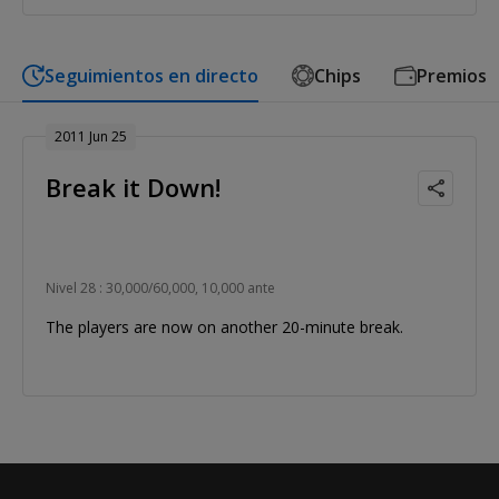
Seguimientos en directo
Chips
Premios
2011 Jun 25
Break it Down!
Nivel 28 : 30,000/60,000, 10,000 ante
The players are now on another 20-minute break.