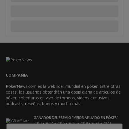
COMPAÑÍA
PokerNews.com es la web líder mundial en póker. Entre otras
cosas, los usuarios obtendrán una dosis diaria de artículos de
póker, coberturas en vivo de torneos, videos exclusivos,
podcasts, reseñas, bonos y mucho más.
GANADOR DEL PREMIO "MEJOR AFILIADO EN PÓKER"
•
•
•
•
•
•
2013
2014
2015
2016
2018
2021
2023