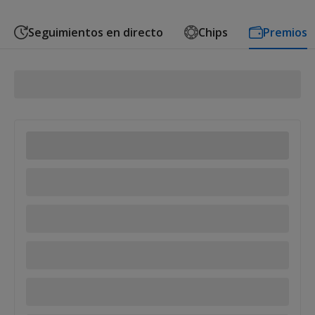
Seguimientos en directo
Chips
Premios