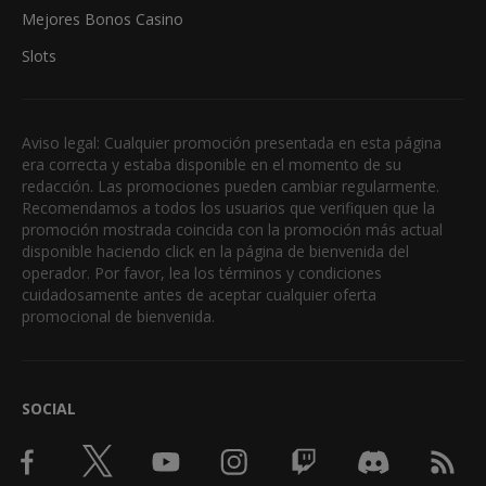
Mejores Bonos Casino
Slots
Aviso legal: Cualquier promoción presentada en esta página
era correcta y estaba disponible en el momento de su
redacción. Las promociones pueden cambiar regularmente.
Recomendamos a todos los usuarios que verifiquen que la
promoción mostrada coincida con la promoción más actual
disponible haciendo click en la página de bienvenida del
operador. Por favor, lea los términos y condiciones
cuidadosamente antes de aceptar cualquier oferta
promocional de bienvenida.
SOCIAL