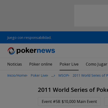
Juego con responsabilidad.
Noticias
Póker online
Poker Live
Como Jugar
Inicio/Home
Poker Live
…
WSOP
2011 World Series of 
2011 World Series of Pok
Event #58: $10,000 Main Event