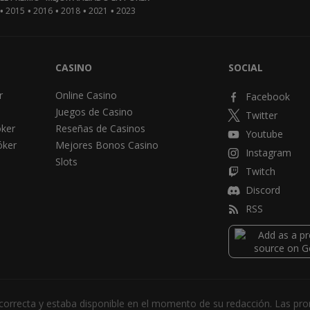
•
•
•
•
•
2015
2016
2018
2021
2023
CASINO
SOCIAL
r
Online Casino
Facebook
Juegos de Casino
Twitter
óker
Reseñas de Casinos
Youtube
óker
Mejores Bonos Casino
Instagram
Slots
Twitch
Discord
RSS
ra correcta y estaba disponible en el momento de su redacción. La