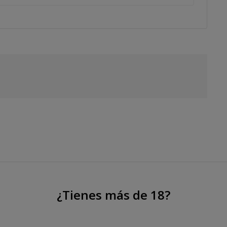
¿Tienes más de 18?