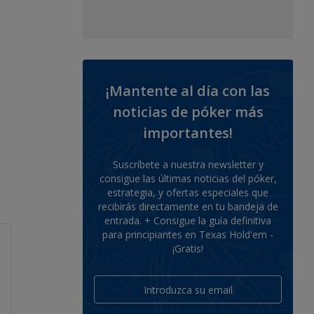
¡Mantente al día con las
noticias de póker más
importantes!
Suscríbete a nuestra newsletter y
consigue las últimas noticias del póker,
estrategia, y ofertas especiales que
recibirás directamente en tu bandeja de
entrada. + Consigue la guía definitiva
para principiantes en Texas Hold'em -
¡Gratis!