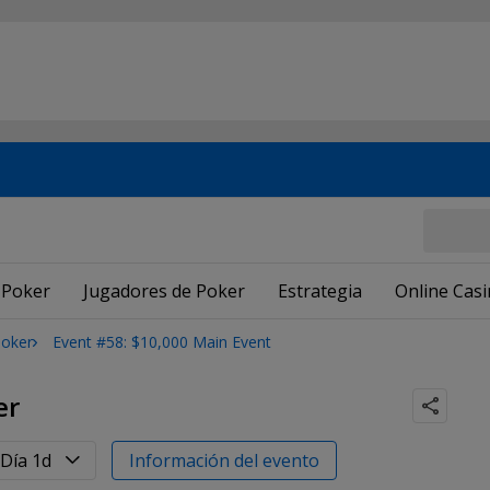
 Poker
Jugadores de Poker
Estrategia
Online Cas
Poker
Event #58: $10,000 Main Event
er
Día 1d
Información del evento