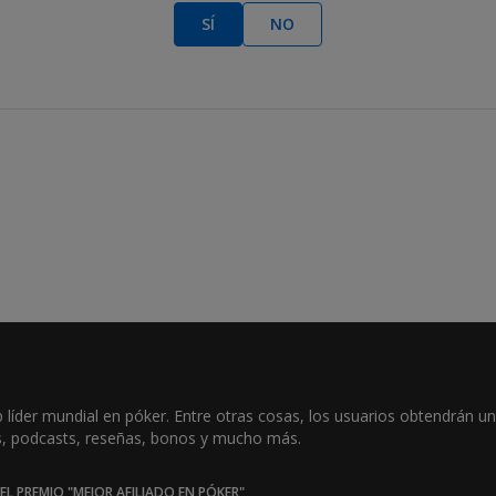
SÍ
NO
íder mundial en póker. Entre otras cosas, los usuarios obtendrán una 
os, podcasts, reseñas, bonos y mucho más.
L PREMIO "MEJOR AFILIADO EN PÓKER"