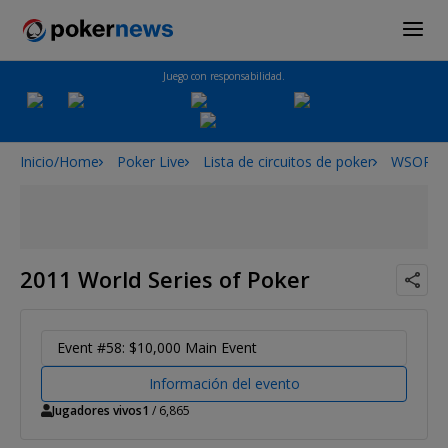
Juego con responsabilidad.
Inicio/Home
Poker Live
Lista de circuitos de poker
WSOP
2011 World Series of Poker
Event #58: $10,000 Main Event
Información del evento
Jugadores vivos
1
/ 6,865