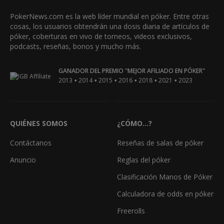
PokerNews.com es la web líder mundial en póker. Entre otras
cosas, los usuarios obtendrán una dosis diaria de artículos de
póker, coberturas en vivo de torneos, videos exclusivos,
podcasts, reseñas, bonos y mucho más.
GANADOR DEL PREMIO "MEJOR AFILIADO EN PÓKER"
•
•
•
•
•
•
2013
2014
2015
2016
2018
2021
2023
QUIÉNES SOMOS
¿CÓMO...?
Contáctanos
Reseñas de salas de póker
Anuncio
Reglas del póker
Clasificación Manos de Póker
Calculadora de odds en póker
Freerolls