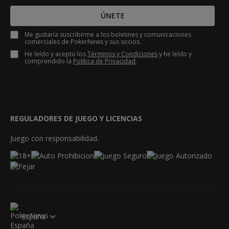
ÚNETE
Me gustaría suscribirme a los boletines y comunicaciones
comerciales de PokerNews y sus socios.
He leído y acepto los
Términos y Condiciones
y he leído y
comprendido la
Política de Privacidad
.
REGULADORES DE JUEGO Y LICENCIAS
Juego con responsabilidad.
España