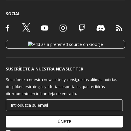
SOCIAL
SUSCRÍBETE A NUESTRA NEWSLETTER
Suscríbete a nuestra newsletter y consigue las últimas noticias
del póker, estrategia, y ofertas especiales que recibirás
directamente en tu bandeja de entrada.
ÚNETE