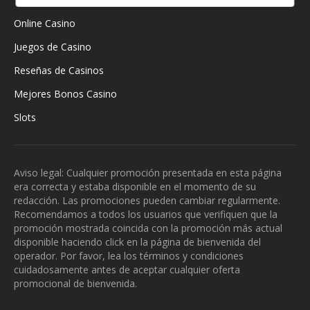
Online Casino
Juegos de Casino
Reseñas de Casinos
Mejores Bonos Casino
Slots
Aviso legal: Cualquier promoción presentada en esta página
era correcta y estaba disponible en el momento de su
redacción. Las promociones pueden cambiar regularmente.
Recomendamos a todos los usuarios que verifiquen que la
promoción mostrada coincida con la promoción más actual
disponible haciendo click en la página de bienvenida del
operador. Por favor, lea los términos y condiciones
cuidadosamente antes de aceptar cualquier oferta
promocional de bienvenida.