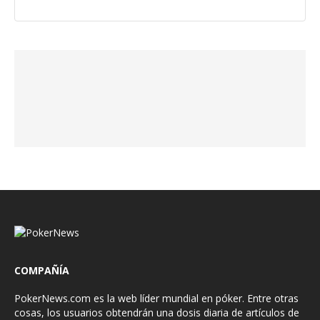
COMPAÑÍA
PokerNews.com es la web líder mundial en póker. Entre otras
cosas, los usuarios obtendrán una dosis diaria de artículos de