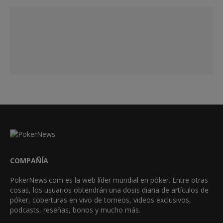
COMPAÑÍA
PokerNews.com es la web líder mundial en póker. Entre otras
cosas, los usuarios obtendrán una dosis diaria de artículos de
póker, coberturas en vivo de torneos, videos exclusivos,
podcasts, reseñas, bonos y mucho más.