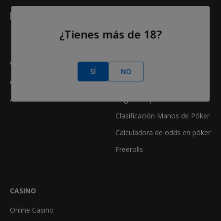
GANADOR DEL PREMIO "MEJOR AFILIADO EN PÓKER"
•
•
•
•
•
•
2013
2014
2015
2016
2018
2021
2023
¿Tienes más de 18?
QUIÉNES SOMOS
¿CÓMO...?
SÍ
NO
Contáctanos
Reseñas de salas de póker
Anuncio
Reglas del póker
Clasificación Manos de Póker
Calculadora de odds en póker
Freerolls
CASINO
Online Casino