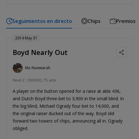
Seguimientos en directo
Chips
Premios
2014 May 31
Boyd Nearly Out
Mo Nuwwarah
Nivel 2 : 300/600, 75 ante
A player on the button opened for a raise at able 436,
and Dutch Boyd three-bet to 3,900 in the small blind. In
the big blind, Michael Ogrady four-bet to 14,000, and
the original raiser ducked out of the way. Boyd slid
forward two towers of chips, announcing all in. Ogrady
obliged.