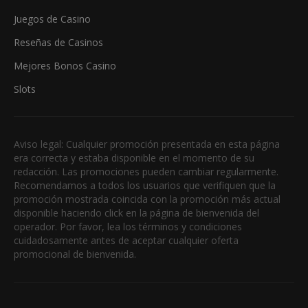
Juegos de Casino
Reseñas de Casinos
Mejores Bonos Casino
Slots
Aviso legal: Cualquier promoción presentada en esta página
era correcta y estaba disponible en el momento de su
redacción. Las promociones pueden cambiar regularmente.
Recomendamos a todos los usuarios que verifiquen que la
promoción mostrada coincida con la promoción más actual
disponible haciendo click en la página de bienvenida del
operador. Por favor, lea los términos y condiciones
cuidadosamente antes de aceptar cualquier oferta
promocional de bienvenida.