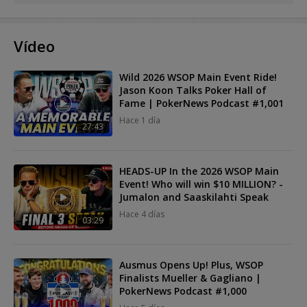
Vídeo
Wild 2026 WSOP Main Event Ride!
Jason Koon Talks Poker Hall of
Fame | PokerNews Podcast #1,001
Hace 1 día
27:43
HEADS-UP In the 2026 WSOP Main
Event! Who will win $10 MILLION? -
Jumalon and Saaskilahti Speak
Hace 4 días
03:29
Ausmus Opens Up! Plus, WSOP
Finalists Mueller & Gagliano |
PokerNews Podcast #1,000