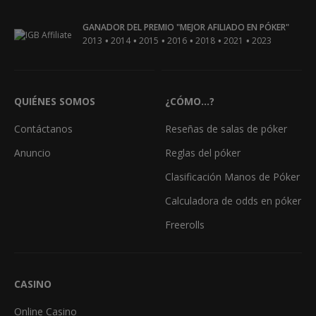
GANADOR DEL PREMIO "MEJOR AFILIADO EN PÓKER"
•
•
•
•
•
•
2013
2014
2015
2016
2018
2021
2023
QUIÉNES SOMOS
¿CÓMO...?
Contáctanos
Reseñas de salas de póker
Anuncio
Reglas del póker
Clasificación Manos de Póker
Calculadora de odds en póker
Freerolls
CASINO
Online Casino