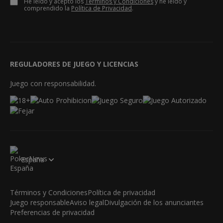
He leído y acepto los
Términos y Condiciones
y he leído y
comprendido la
Política de Privacidad
.
REGULADORES DE JUEGO Y LICENCIAS
Juego con responsabilidad.
España
Términos y Condiciones
Política de privacidad
Juego responsable
Aviso legal
Divulgación de los anunciantes
Preferencias de privacidad