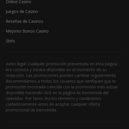
Online Casino
Juegos de Casino
Reseñas de Casinos
Mejores Bonos Casino
Slots
Aviso legal: Cualquier promoción presentada en esta página
era correcta y estaba disponible en el momento de su
redacción. Las promociones pueden cambiar regularmente.
Recomendamos a todos los usuarios que verifiquen que la
promoción mostrada coincida con la promoción más actual
disponible haciendo click en la página de bienvenida del
operador. Por favor, lea los términos y condiciones
cuidadosamente antes de aceptar cualquier oferta
promocional de bienvenida.