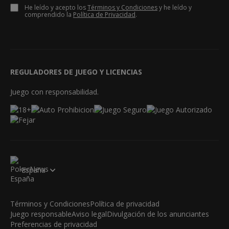
He leído y acepto los
Términos y Condiciones
y he leído y
comprendido la
Política de Privacidad
.
REGULADORES DE JUEGO Y LICENCIAS
Juego con responsabilidad.
España
Términos y Condiciones
Política de privacidad
Juego responsable
Aviso legal
Divulgación de los anunciantes
Preferencias de privacidad