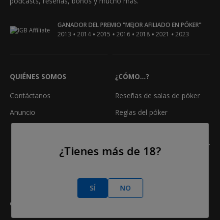
podcasts, reseñas, bonos y mucho más.
GANADOR DEL PREMIO "MEJOR AFILIADO EN PÓKER"
•
•
•
•
•
•
2013
2014
2015
2016
2018
2021
2023
QUIÉNES SOMOS
¿CÓMO...?
Contáctanos
Reseñas de salas de póker
Anuncio
Reglas del póker
Clasificación Manos de Póker
Calculadora de odds en póker
¿Tienes más de 18?
Freerolls
SÍ
NO
CASINO