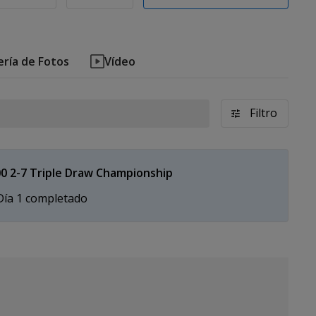
ería de Fotos
Vídeo
Filtro
00 2-7 Triple Draw Championship
Día 1 completado