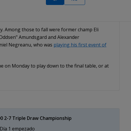
), Layne Flack (116,200), and Phil Galfond
i bagged 79,400, putting him in contention for yet
y. Among those to fall were former champ Eli
d_Oddsen" Amundsgard and Alexander
Daniel Negreanu, who was
playing his first event of
ime on Monday to play down to the final table, or at
00 2-7 Triple Draw Championship
Día 1 empezado