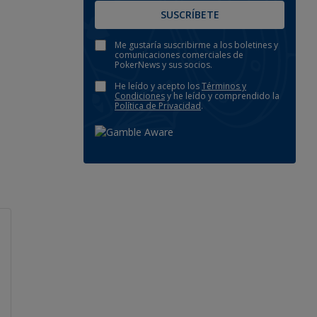
SUSCRÍBETE
Me gustaría suscribirme a los boletines y
comunicaciones comerciales de
PokerNews y sus socios.
He leído y acepto los
Términos y
Condiciones
y he leído y comprendido la
Política de Privacidad
.