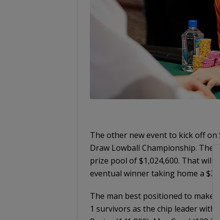
The other new event to kick off on 
Draw Lowball Championship. The to
prize pool of $1,024,600. That will 
eventual winner taking home a $322,
The man best positioned to make a 
1 survivors as the chip leader wit