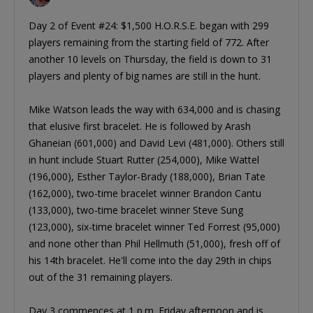
Day 2 of Event #24: $1,500 H.O.R.S.E. began with 299
players remaining from the starting field of 772. After
another 10 levels on Thursday, the field is down to 31
players and plenty of big names are still in the hunt.
Mike Watson leads the way with 634,000 and is chasing
that elusive first bracelet. He is followed by Arash
Ghaneian (601,000) and David Levi (481,000). Others still
in hunt include Stuart Rutter (254,000), Mike Wattel
(196,000), Esther Taylor-Brady (188,000), Brian Tate
(162,000), two-time bracelet winner Brandon Cantu
(133,000), two-time bracelet winner Steve Sung
(123,000), six-time bracelet winner Ted Forrest (95,000)
and none other than Phil Hellmuth (51,000), fresh off of
his 14th bracelet. He'll come into the day 29th in chips
out of the 31 remaining players.
Day 3 commences at 1 p.m. Friday afternoon and is