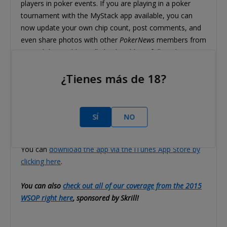
players in poker events. If you are playing in a poker
tournament with the MyStack app available, you can
now update your own chip count, post comments, and
even share photos with other
PokerNews
members from
around the world. You'll also be able to follow the
MyStack feed if you want to check in on other's
¿Tienes más de 18?
progress at the events, and even create a list of favorite
players to follow.
You can
download the app via Google Play by clicking
SÍ
NO
here
.
You can
download the app via the iTunes App Store by
clicking here
.
You can also
check out all of our coverage from the 2015
WSOP right here
, sponsored by Skrill!