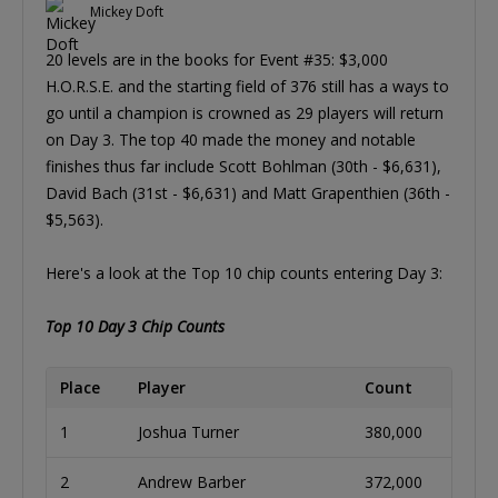
Mickey Doft
20 levels are in the books for Event #35: $3,000
H.O.R.S.E. and the starting field of 376 still has a ways to
go until a champion is crowned as 29 players will return
on Day 3. The top 40 made the money and notable
finishes thus far include Scott Bohlman (30th - $6,631),
David Bach (31st - $6,631) and Matt Grapenthien (36th -
$5,563).
Here's a look at the Top 10 chip counts entering Day 3:
Top 10 Day 3 Chip Counts
Place
Player
Count
1
Joshua Turner
380,000
2
Andrew Barber
372,000