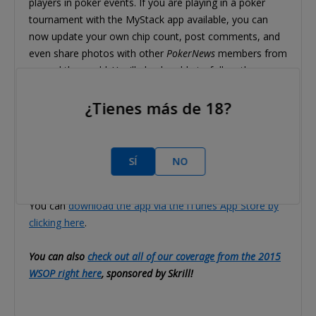
players in poker events. If you are playing in a poker
tournament with the MyStack app available, you can
now update your own chip count, post comments, and
even share photos with other
PokerNews
members from
around the world. You'll also be able to follow the
MyStack feed if you want to check in on other's
progress at the events, and even create a list of favorite
¿Tienes más de 18?
players to follow.
You can
download the app via Google Play by clicking
SÍ
NO
here
.
You can
download the app via the iTunes App Store by
clicking here
.
You can also
check out all of our coverage from the 2015
WSOP right here
, sponsored by Skrill!