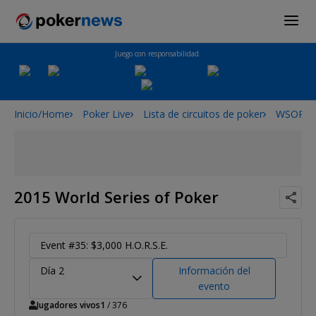
Juego con responsabilidad.
Inicio/Home
Poker Live
Lista de circuitos de poker
WSOP
2015 World Series of Poker
Event #35: $3,000 H.O.R.S.E.
Día 2
Información del
evento
Jugadores vivos
1
/ 376