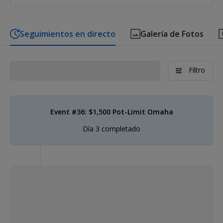
Seguimientos en directo
Galería de Fotos
Filtro
Event #36: $1,500 Pot-Limit Omaha
Día 3 completado