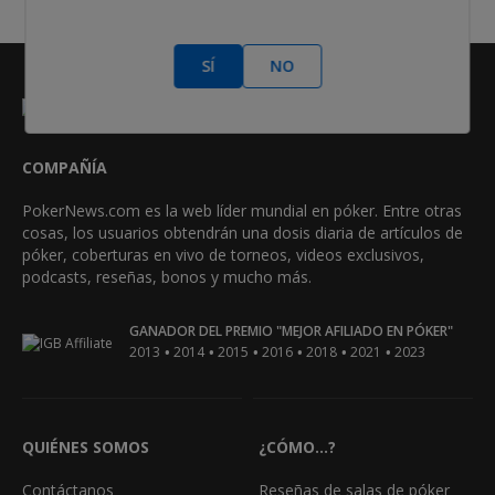
SÍ
NO
COMPAÑÍA
PokerNews.com es la web líder mundial en póker. Entre otras
cosas, los usuarios obtendrán una dosis diaria de artículos de
póker, coberturas en vivo de torneos, videos exclusivos,
podcasts, reseñas, bonos y mucho más.
GANADOR DEL PREMIO "MEJOR AFILIADO EN PÓKER"
•
•
•
•
•
•
2013
2014
2015
2016
2018
2021
2023
QUIÉNES SOMOS
¿CÓMO...?
Contáctanos
Reseñas de salas de póker