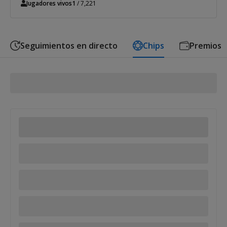
Jugadores vivos
1
/ 7,221
Seguimientos en directo
Chips
Premios