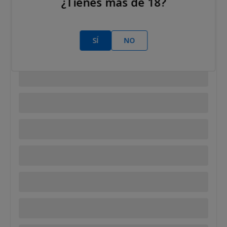
¿Tienes más de 18?
SÍ
NO