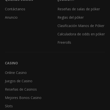
Contáctanos
Reseñas de salas de póker
Anuncio
Reglas del póker
Clasificación Manos de Póker
Calculadora de odds en póker
Freerolls
CASINO
Online Casino
Juegos de Casino
Reseñas de Casinos
Mejores Bonos Casino
Slots