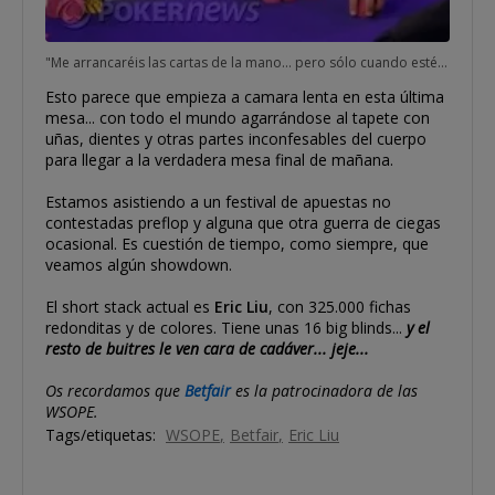
"Me arrancaréis las cartas de la mano... pero sólo cuando esté frío mi cadáver, malditos!"... Liu se defenderá con uñas y dientes, a buen seguro.
Esto parece que empieza a camara lenta en esta última
mesa... con todo el mundo agarrándose al tapete con
uñas, dientes y otras partes inconfesables del cuerpo
para llegar a la verdadera mesa final de mañana.
Estamos asistiendo a un festival de apuestas no
contestadas preflop y alguna que otra guerra de ciegas
ocasional. Es cuestión de tiempo, como siempre, que
veamos algún showdown.
El short stack actual es
Eric Liu
, con 325.000 fichas
redonditas y de colores. Tiene unas 16 big blinds...
y el
resto de buitres le ven cara de cadáver... jeje...
Os recordamos que
Betfair
es la patrocinadora de las
WSOPE.
Tags/etiquetas:
WSOPE
Betfair
Eric Liu