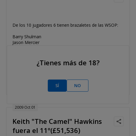
De los 10 jugadores 6 tienen brazaletes de las WSOP:
Barry Shulman
Jason Mercier
Praz Bansi
Chris Bjorin
Daniel Negreanu
¿Tienes más de 18?
Matt Hawrilenko
No se llega aqui por casualidad
SÍ
NO
2009 Oct 01
Keith "The Camel" Hawkins
fuera el 11º(£51,536)