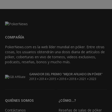
COMPAÑÍA
PokerNews.com es la web líder mundial en póker. Entre otras
cosas, los usuarios obtendrán una dosis diaria de artículos de
póker, coberturas en vivo de torneos, videos exclusivos,
podcasts, reseñas, bonos y mucho más.
GANADOR DEL PREMIO "MEJOR AFILIADO EN PÓKER"
•
•
•
•
•
•
2013
2014
2015
2016
2018
2021
2023
QUIÉNES SOMOS
¿CÓMO...?
Contáctanos
Reseñas de salas de póker