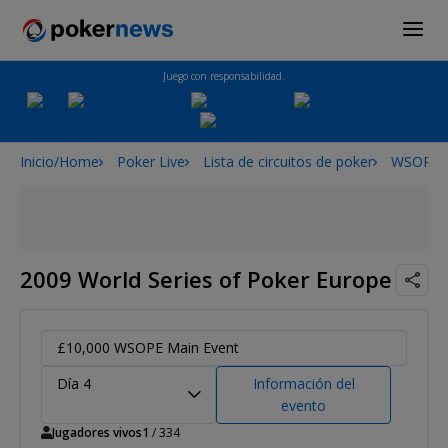
Juego con responsabilidad.
Inicio/Home
Poker Live
Lista de circuitos de poker
WSOPE
2009 World Series of Poker Europe
£10,000 WSOPE Main Event
Día 4
Información del
evento
Jugadores vivos
1
/ 334