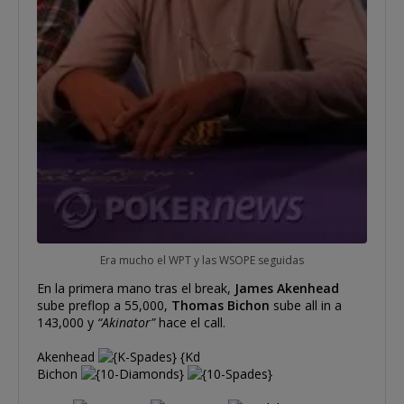
Era mucho el WPT y las WSOPE seguidas
En la primera mano tras el break,
James Akenhead
sube preflop a 55,000,
Thomas Bichon
sube all in a
143,000 y
“Akinator”
hace el call.
Akenhead
{Kd
Bichon